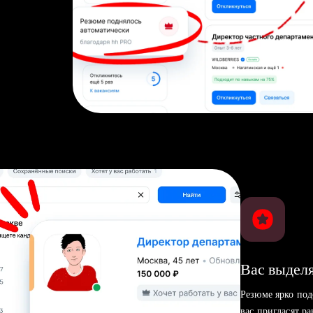
Вас выделя
Резюме ярко под
вас пригласят р