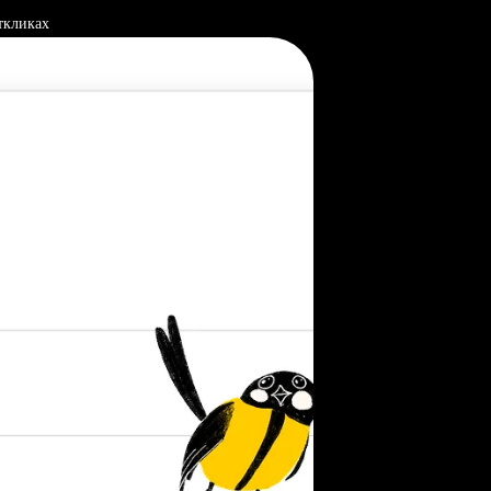
ткликах