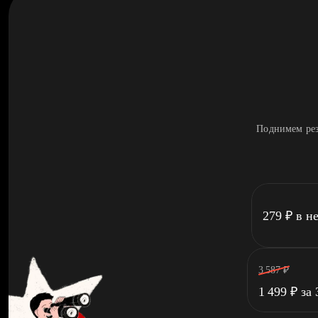
Поднимем рез
279
₽
в н
3 587
₽
1 499
₽
за 