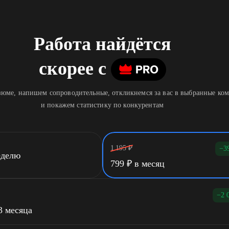
Работа найдётся
скорее
c
юме, напишем сопроводительные, откликнемся за вас в выбранные ко
и покажем статистику по конкурентам
1 195
₽
−3
еделю
799
₽
в месяц
−2 
3 месяца