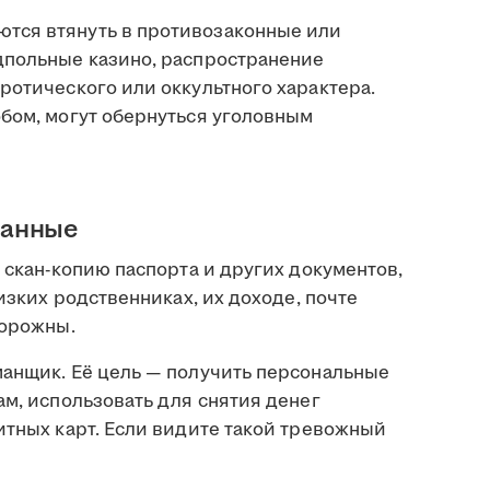
тся втянуть в противозаконные или
дпольные казино, распространение
ротического или оккультного характера.
обом, могут обернуться уголовным
данные
т скан-копию паспорта и других документов,
лизких родственниках, их доходе, почте
торожны.
манщик. Её цель — получить персональные
ам, использовать для снятия денег
итных карт. Если видите такой тревожный