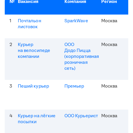
№
Вакансия
Компания
Регион
1
Почтальон
SparkWave
Москва
листовок
2
Курьер
ООО
Москва
на велосипеде
Додо Пицца
компании
(корпоративная
розничная
сеть)
3
Пеший курьер
Премьер
Москва
4
Курьер на лёгкие
ООО Курьерист
Москва
посылки