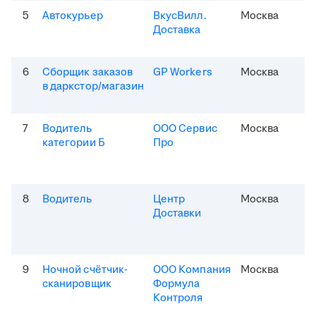
5
Автокурьер
ВкусВилл.
Москва
Доставка
6
Сборщик заказов
GP Workers
Москва
в даркстор/магазин
7
Водитель
ООО Сервис
Москва
категории Б
Про
8
Водитель
Центр
Москва
Доставки
9
Ночной счётчик-
ООО Компания
Москва
сканировщик
Формула
Контроля