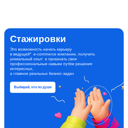
Стажировки
Это возможность начать карьеру
в ведущей* e‑commerce компании, получить
уникальный опыт и прокачать свои
профессиональные навыки путём решения
интересных,
а главное реальных бизнес‑задач
Выбирай, что по душе