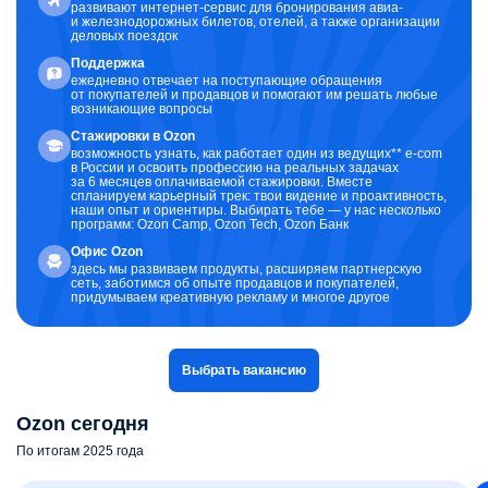
развивают интернет-сервис для бронирования авиа-
и железнодорожных билетов, отелей, а также организации
деловых поездок
Поддержка
ежедневно отвечает на поступающие обращения
от покупателей и продавцов и помогают им решать любые
возникающие вопросы
Стажировки в Ozon
возможность узнать, как работает один из ведущих** e-com
в России и освоить профессию на реальных задачах
за 6 месяцев оплачиваемой стажировки. Вместе
спланируем карьерный трек: твои видение и проактивность,
наши опыт и ориентиры. Выбирать тебе — у нас несколько
программ: Ozon Camp, Ozon Tech, Ozon Банк
Офис Ozon
здесь мы развиваем продукты, расширяем партнерскую
сеть, заботимся об опыте продавцов и покупателей,
придумываем креативную рекламу и многое другое
Выбрать вакансию
Ozon сегодня
По итогам 2025 года