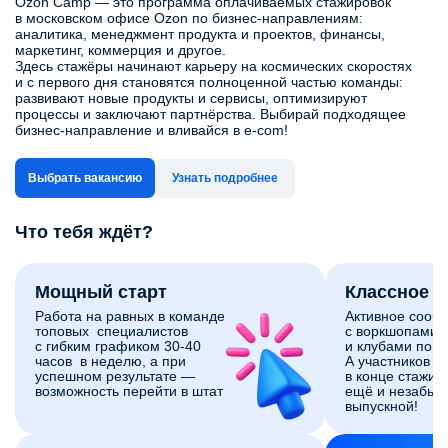
Ozon Camp — это программа оплачиваемых стажировок
в московском офисе Ozon по бизнес‑направлениям:
аналитика, менеджмент продукта и проектов, финансы,
маркетинг, коммерция и другое.
Здесь стажёры начинают карьеру на космических скоростях
и с первого дня становятся полноценной частью команды:
развивают новые продукты и сервисы, оптимизируют
процессы и заключают партнёрства. Выбирай подходящее
бизнес-направление и вливайся в e-com!
Выбрать вакансию
Узнать подробнее
Что тебя ждёт?
Мощный старт
Классное 
Работа на равных в команде
Активное сооб
топовых специалистов
с воркшопами,
с гибким графиком 30-40
и клубами по и
часов в неделю, а при
А участников 
успешном результате —
в конце стажи
возможность перейти в штат
ещё и незабы
выпускной!