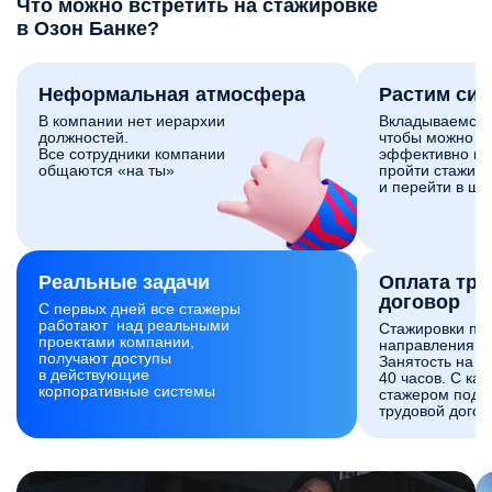
Что можно встретить на стажировке
в Озон Банке?
Неформальная атмосфера
Растим си
В компании нет иерархии
Вкладываемся 
должностей.
чтобы можно б
Все сотрудники компании
эффективно и 
общаются «на ты»
пройти стажиро
и перейти в шт
Реальные задачи
Оплата тр
договор
С первых дней все стажеры
работают над реальными
Стажировки по
проектами компании,
направлениям 
получают доступы
Занятость на с
в действующие
40 часов. С ка
корпоративные системы
стажером подп
трудовой догов