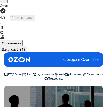
Ozon
4,5
11 520 отзывов
·
О компании
Вакансии
5 949
Карьера в Ozon
12+
IT
Офис
Банк
Фулфилмент
fresh
Логистика
Стажировки
Поддержка