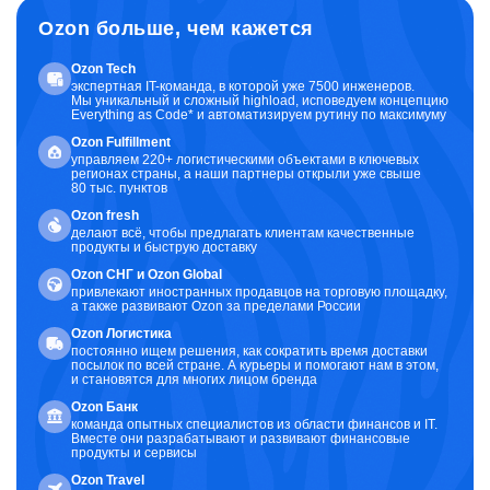
Ozon больше, чем кажется
Ozon Tech
экспертная IT-команда, в которой уже 7500 инженеров.
Мы уникальный и сложный highload, исповедуем концепцию
Everything as Code* и автоматизируем рутину по максимуму
Ozon Fulfillment
управляем 220+ логистическими объектами в ключевых
регионах страны, а наши партнеры открыли уже свыше
80 тыс. пунктов
Ozon fresh
делают всё, чтобы предлагать клиентам качественные
продукты и быструю доставку
Ozon CНГ и Ozon Global
привлекают иностранных продавцов на торговую площадку,
а также развивают Ozon за пределами России
Ozon Логистика
постоянно ищем решения, как сократить время доставки
посылок по всей стране. А курьеры и помогают нам в этом,
и становятся для многих лицом бренда
Ozon Банк
команда опытных специалистов из области финансов и IT.
Вместе они разрабатывают и развивают финансовые
продукты и сервисы
Ozon Travel