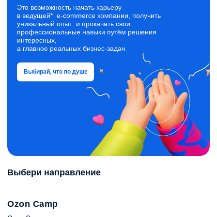
процессах: приёмка, размещение, отбор, упаковка
Это возможность начать карьеру
и отгрузка.
в ведущей* e‑commerce компании, получить
уникальный опыт и прокачать свои
профессиональные навыки путём решения
интересных,
а главное реальных бизнес‑задач
Выбирай, что по душе
Выбери направление
Ozon Camp