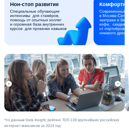
Нон-стоп развитие
Комфортны
Специальные обучающие
Современный 
интенсивы для стажёров,
в Москва-Сити,
помощь от опытных коллег
завтраки и без
и огромная база внутренних
кофе, скидки и
курсов для прокачки навыков
от партнёров. 
никакого дресс
*по данным Data Insight, рейтинг ТОП-100 крупнейших российских
интернет-магазинов за 2024 год.