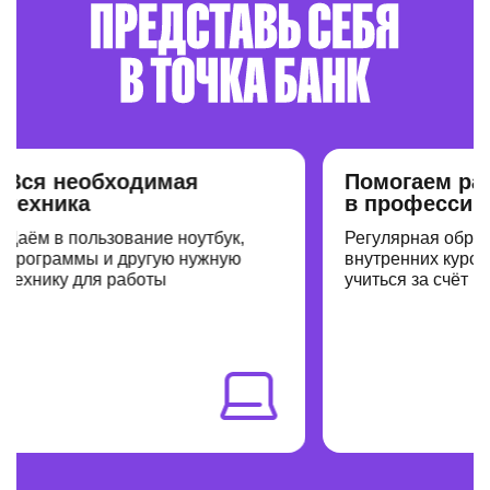
я необходимая
Помогаем расти
хника
в профессии
м в пользование ноутбук,
Регулярная обратная 
граммы и другую нужную
внутренних курсов и 
нику для работы
учиться за счёт компа