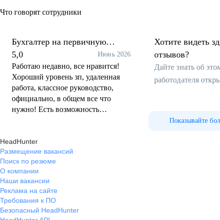
Что говорят сотрудники
Бухгалтер на первичную
Хотите видеть з
документацию
5,0
отзывов?
Июнь 2026
Работаю недавно, все нравится!
Дайте знать об эт
Хороший уровень зп, удаленная
работодателя откр
работа, классное руководство,
официально, в общем все что
нужно! Есть возможность
карьерного роста, что очень
Показывайте бо
радует!
HeadHunter
Размещение вакансий
Поиск по резюме
О компании
Наши вакансии
Реклама на сайте
Требования к ПО
Безопасный HeadHunter