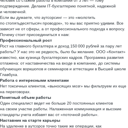
человек со стажем работы в компании от 3 лет — тому
подтверждение. Делаем IT-бухгалтерию понятной, надежной
и человечной.
Если вы думаете, что аутсорсинг — это «молотить
по стопятьдесяттысяч проводок», то мы вас приятно удивим. Все
зависит не от сферы, а от профессионального подхода к вопросу.
Почему стоит присоединиться к нам:
Профессиональный рост
Рост на главного бухгалтера и доход 150 000 рублей за пару лет
работы? У нас это не редкость, было бы желание. ООО «Контакт»
известно, как кузница бухгалтерских кадров. Программа развития
отлажена: от наставничества на входе в компанию, до системы
обучающих воркшопов и семинаров и аттестации в Высшей школе
Главбуха.
Работа с интересными клиентами
Нет токсичных клиентов, «выносящих мозг» мы фильтруем их еще
на переговорах.
Понятный объем работы
Один специалист ведет не больше 20 постоянных клиентов
на своем участке работы. Налаженная коммуникация и высокие
стандарты учета избавят вас от «поточной работы».
Наставник на старте карьеры
На удаленке в аутсорсе точно такие же операции, как