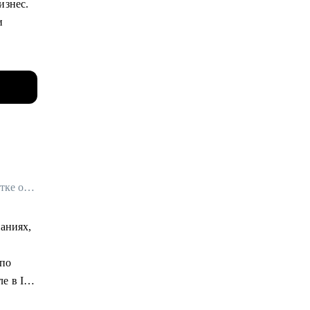
изнес.
и
 Это
ации в
ии и
nt,
т путь
Карьерный эксперт в IT и Digital / Менеджер Стрима Работодателей в Сетке от hh.ru / ex- Яндекс Практикум, Островок!
сть и
паниях,
имание
 по
е в IT.
, Озон,