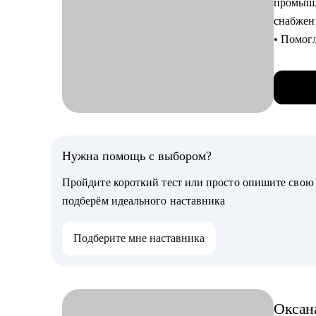
промышл
VK.com 
снабжен
ИКЕА Р
• Помог
• В ИКЕ
крупные 
команда
• 15 лет
• Провё
• Более
подготов
и колле
• Жил 2
• Отлич
строить 
• Оказы
Нужна помощь с выбором?
• Подго
С чем п
Пройдите короткий тест или просто опишите сво
фактов,
• Соста
подберём идеального наставника
• Прове
• Подго
к сложн
• Начат
Подберите мне наставника
• Узнать
С чем п
• Соста
• Тщател
• Узнать
увеличи
Оксан
• Начат
• Соста