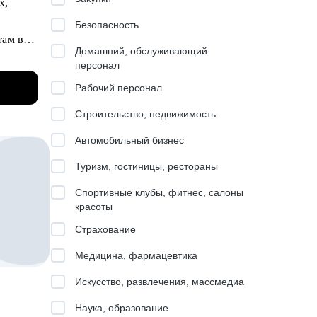
х,
кой в
Безопасность
там в
21 моя
Домашний, обслуживающий
e и др.
персонал
Рабочий персонал
накомым
Строительство, недвижимость
могаю
Автомобильный бизнес
ли.
Туризм, гостиницы, рестораны
з
Спортивные клубы, фитнес, салоны
отовке
красоты
Страхование
Медицина, фармацевтика
к,
Искусство, развлечения, массмедиа
Наука, образование
ели.