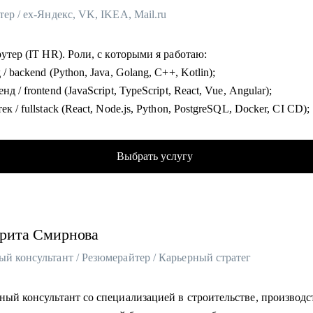
тер / ex-Яндекс, VK, IKEA, Mail.ru
рутер (IT HR). Роли, с которыми я работаю:
 / backend (Python, Java, Golang, C++, Kotlin);
нд / frontend (JavaScript, TypeScript, React, Vue, Angular);
ек / fullstack (React, Node.js, Python, PostgreSQL, Docker, CI CD);
ная разработка (iOS и Android: Swift, Kotlin, Java);
естирование (Manual и Automation: Java, Python, Selenium, Cypres
Выбрать услугу
 k6);
, SRE, Embedded, Linux, облака: AWS, GCP, Azure;
ики (Data, Product, BI, Business и System Analyst), Data Scientist,
енеры;
рита
Смирнова
неры (UX UI, продуктовые, графические, motion);
еры (Support, Sales, Project, Product, Team Lead, Head of Product,
й консультант / Резюмерайтер / Карьерный стратег
);
ный консультант со специализацией в строительстве, производс
рекрутинга — руководитель Customer Support: в 22 года попал в