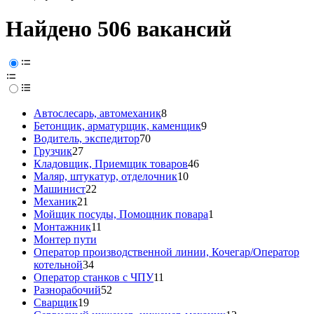
Найдено 506 вакансий
Автослесарь, автомеханик
8
Бетонщик, арматурщик, каменщик
9
Водитель, экспедитор
70
Грузчик
27
Кладовщик, Приемщик товаров
46
Маляр, штукатур, отделочник
10
Машинист
22
Механик
21
Мойщик посуды, Помощник повара
1
Монтажник
11
Монтер пути
Оператор производственной линии, Кочегар/Оператор
котельной
34
Оператор станков с ЧПУ
11
Разнорабочий
52
Сварщик
19