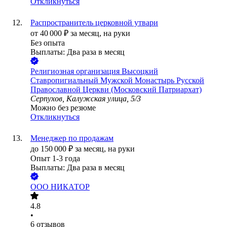
Откликнуться
Распространитель церковной утвари
от
40 000
₽
за месяц,
на руки
Без опыта
Выплаты: Два раза в месяц
Религиозная организация Высоцкий
Ставропигиальный Мужской Монастырь Русской
Православной Церкви (Московский Патриархат)
Серпухов, Калужская улица, 5/3
Можно без резюме
Откликнуться
Менеджер по продажам
до
150 000
₽
за месяц,
на руки
Опыт 1-3 года
Выплаты: Два раза в месяц
ООО
НИКАТОР
4.8
•
6
отзывов