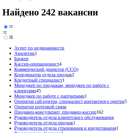
Найдено 242 вакансии
Агент по недвижимости
Аналитик
1
Брокер
Кассир-операционист
4
Коммерческий директор (CCO)
Координатор отдела продаж
2
Кредитный специалист
1
Менеджер по продажам, менеджер по работе с
клиентами
45
Менеджер по работе с партнерами
1
Оператор call-центра, специалист контактного центра
5
Оператор почтовой связи
Продавец-консультант, продавец-кассир
162
Руководитель отдела клиентского обслуживания
Руководитель отдела продаж
1
Руководитель отдела страхования и кредитования
1