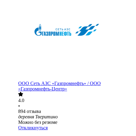
ООО
Сеть АЗС «Газпромнефть» / ООО
«Газпромнефть-Центр»
4.0
•
894
отзыва
деревня Тверитино
Можно без резюме
Откликнуться