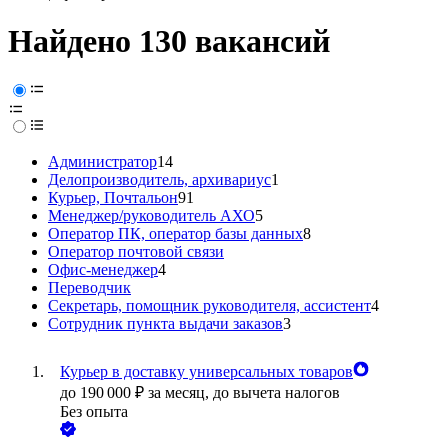
Найдено 130 вакансий
Администратор
14
Делопроизводитель, архивариус
1
Курьер, Почтальон
91
Менеджер/руководитель АХО
5
Оператор ПК, оператор базы данных
8
Оператор почтовой связи
Офис-менеджер
4
Переводчик
Секретарь, помощник руководителя, ассистент
4
Сотрудник пункта выдачи заказов
3
Курьер в доставку универсальных товаров
до
190 000
₽
за месяц,
до вычета налогов
Без опыта