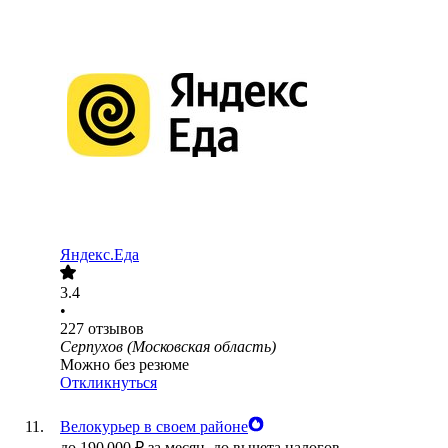
Яндекс.Еда
3.4
•
227
отзывов
Серпухов (Московская область)
Можно без резюме
Откликнуться
Велокурьер в своем районе
до
190 000
₽
за месяц,
до вычета налогов