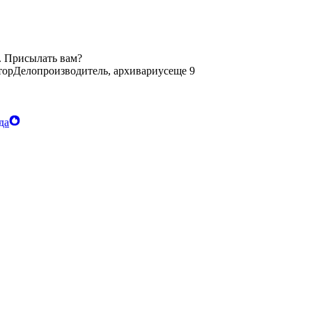
. Присылать вам?
тор
Делопроизводитель, архивариус
еще 9
да