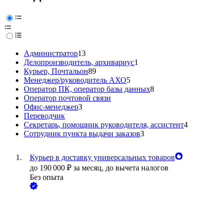
Администратор
13
Делопроизводитель, архивариус
1
Курьер, Почтальон
89
Менеджер/руководитель АХО
5
Оператор ПК, оператор базы данных
8
Оператор почтовой связи
Офис-менеджер
3
Переводчик
Секретарь, помощник руководителя, ассистент
4
Сотрудник пункта выдачи заказов
3
Курьер в доставку универсальных товаров
до
190 000
₽
за месяц,
до вычета налогов
Без опыта