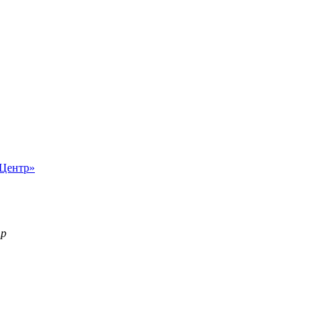
-Центр»
тр