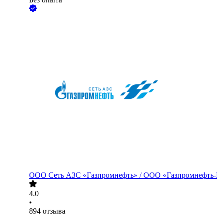
ООО
Сеть АЗС «Газпромнефть» / ООО «Газпромнефть
4.0
•
894
отзыва