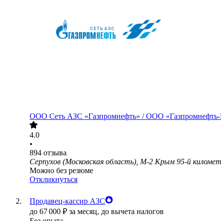
ООО
Сеть АЗС «Газпромнефть» / ООО «Газпромнефть
4.0
•
894
отзыва
Серпухов (Московская область), М-2 Крым 95-й киломе
Можно без резюме
Откликнуться
Продавец-кассир АЗС
до
67 000
₽
за месяц,
до вычета налогов
Без опыта