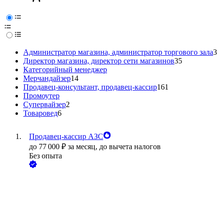
Администратор магазина, администратор торгового зала
3
Директор магазина, директор сети магазинов
35
Категорийный менеджер
Мерчандайзер
14
Продавец-консультант, продавец-кассир
161
Промоутер
Супервайзер
2
Товаровед
6
Продавец-кассир АЗС
до
77 000
₽
за месяц,
до вычета налогов
Без опыта