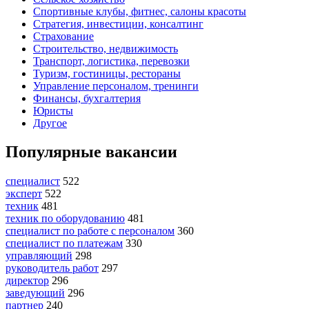
Спортивные клубы, фитнес, салоны красоты
Стратегия, инвестиции, консалтинг
Страхование
Строительство, недвижимость
Транспорт, логистика, перевозки
Туризм, гостиницы, рестораны
Управление персоналом, тренинги
Финансы, бухгалтерия
Юристы
Другое
Популярные вакансии
специалист
522
эксперт
522
техник
481
техник по оборудованию
481
специалист по работе с персоналом
360
специалист по платежам
330
управляющий
298
руководитель работ
297
директор
296
заведующий
296
партнер
240