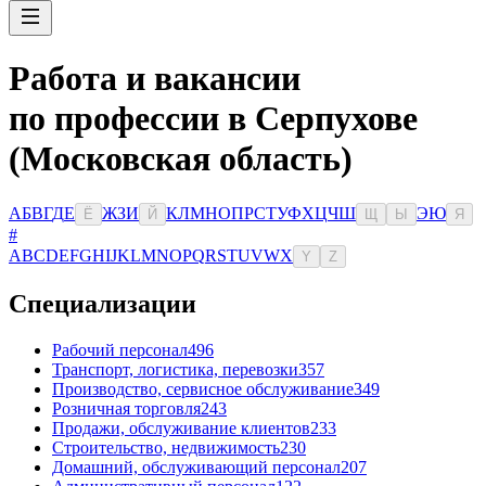
Работа и вакансии
по профессии в Серпухове
(Московская область)
А
Б
В
Г
Д
Е
Ж
З
И
К
Л
М
Н
О
П
Р
С
Т
У
Ф
Х
Ц
Ч
Ш
Э
Ю
Ё
Й
Щ
Ы
Я
#
A
B
C
D
E
F
G
H
I
J
K
L
M
N
O
P
Q
R
S
T
U
V
W
X
Y
Z
Специализации
Рабочий персонал
496
Транспорт, логистика, перевозки
357
Производство, сервисное обслуживание
349
Розничная торговля
243
Продажи, обслуживание клиентов
233
Строительство, недвижимость
230
Домашний, обслуживающий персонал
207