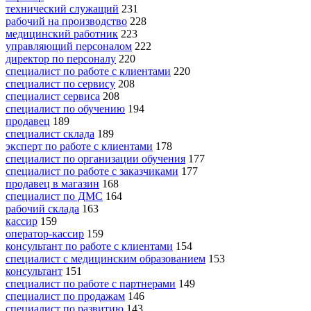
технический служащий
231
рабочий на производство
228
медицинский работник
223
управляющий персоналом
222
директор по персоналу
220
специалист по работе с клиентами
220
специалист по сервису
208
специалист сервиса
208
специалист по обучению
194
продавец
189
специалист склада
189
эксперт по работе с клиентами
178
специалист по организации обучения
177
специалист по работе с заказчиками
177
продавец в магазин
168
специалист по ДМС
164
рабочий склада
163
кассир
159
оператор-кассир
159
консультант по работе с клиентами
154
специалист с медицинским образованием
153
консультант
151
специалист по работе с партнерами
149
специалист по продажам
146
специалист по развитию
143