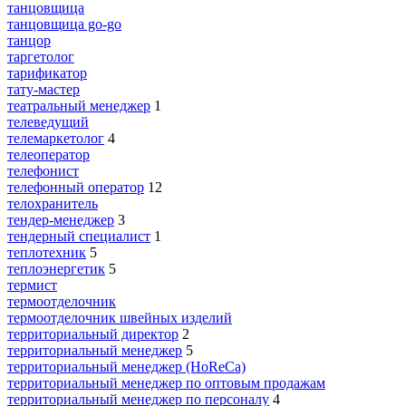
танцовщица
танцовщица go-go
танцор
таргетолог
тарификатор
тату-мастер
театральный менеджер
1
телеведущий
телемаркетолог
4
телеоператор
телефонист
телефонный оператор
12
телохранитель
тендер-менеджер
3
тендерный специалист
1
теплотехник
5
теплоэнергетик
5
термист
термоотделочник
термоотделочник швейных изделий
территориальный директор
2
территориальный менеджер
5
территориальный менеджер (HoReCa)
территориальный менеджер по оптовым продажам
территориальный менеджер по персоналу
4