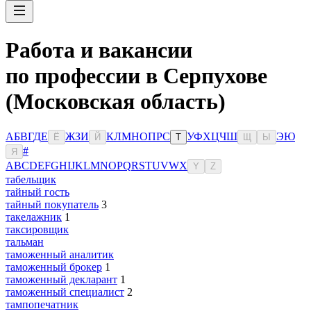
Работа и вакансии
по профессии в Серпухове
(Московская область)
А
Б
В
Г
Д
Е
Ж
З
И
К
Л
М
Н
О
П
Р
С
У
Ф
Х
Ц
Ч
Ш
Э
Ю
Ё
Й
Т
Щ
Ы
#
Я
A
B
C
D
E
F
G
H
I
J
K
L
M
N
O
P
Q
R
S
T
U
V
W
X
Y
Z
табельщик
тайный гость
тайный покупатель
3
такелажник
1
таксировщик
тальман
таможенный аналитик
таможенный брокер
1
таможенный декларант
1
таможенный специалист
2
тампопечатник